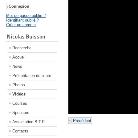
Mot de passe oublié ?
Identifiant oublié ?
Créer un compte
Nicolas Buisson
Recherche
Accueil
News
Présentation du pilote
Photos
Vidéos
Courses
Sponsors
< Précédent
Association B.T.R
Contacts