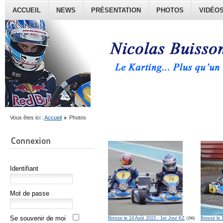
ACCUEIL
NEWS
PRÉSENTATION
PHOTOS
VIDÉO
Vous êtes ici :
Accueil
Photos
Connexion
Identifiant
Mot de passe
Se souvenir de moi
Bresse le 14 Août 2015 - 1er Jour KZ
Bresse le 
(296)