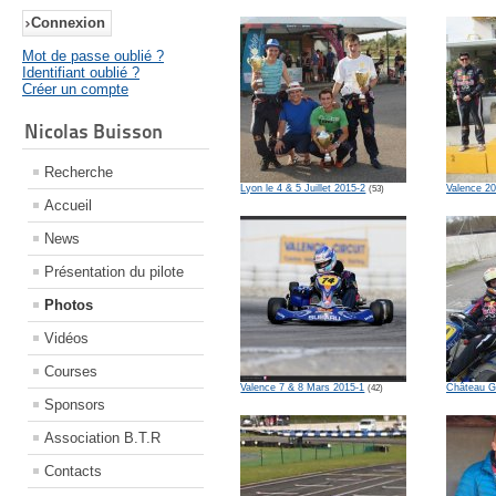
Mot de passe oublié ?
Identifiant oublié ?
Créer un compte
Nicolas Buisson
Recherche
Lyon le 4 & 5 Juillet 2015-2
Valence 20
(53)
Accueil
News
Présentation du pilote
Photos
Vidéos
Courses
Valence 7 & 8 Mars 2015-1
Château Ga
(42)
Sponsors
Association B.T.R
Contacts