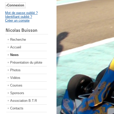
Mot de passe oublié ?
Identifiant oublié ?
Créer un compte
Nicolas Buisson
Recherche
Accueil
News
Présentation du pilote
Photos
Vidéos
Courses
Sponsors
Association B.T.R
Contacts